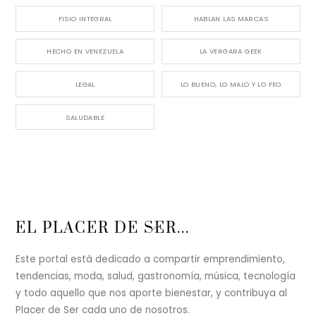
FISIO INTEGRAL
HABLAN LAS MARCAS
HECHO EN VENEZUELA
LA VERGARA GEEK
LEGAL
LO BUENO, LO MALO Y LO FEO
SALUDABLE
Back
EL PLACER DE SER...
To
Top
Este portal está dedicado a compartir emprendimiento,
tendencias, moda, salud, gastronomía, música, tecnología
y todo aquello que nos aporte bienestar, y contribuya al
Placer de Ser cada uno de nosotros.