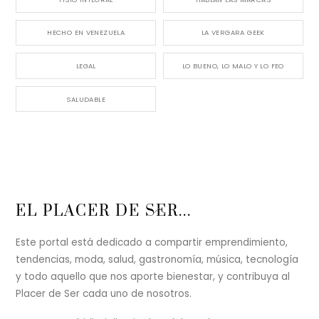
HECHO EN VENEZUELA
LA VERGARA GEEK
LEGAL
LO BUENO, LO MALO Y LO FEO
SALUDABLE
Back
EL PLACER DE SER...
To
Top
Este portal está dedicado a compartir emprendimiento,
tendencias, moda, salud, gastronomía, música, tecnología
y todo aquello que nos aporte bienestar, y contribuya al
Placer de Ser cada uno de nosotros.