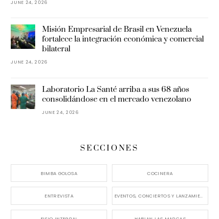
JUNE 24, 2026
Misión Empresarial de Brasil en Venezuela
fortalece la integración económica y comercial
bilateral
JUNE 24, 2026
Laboratorio La Santé arriba a sus 68 años
consolidándose en el mercado venezolano
JUNE 24, 2026
SECCIONES
BIMBA GOLOSA
COCINERA
ENTREVISTA
EVENTOS, CONCIERTOS Y LANZAMIENTOS
FISIO INTEGRAL
HABLAN LAS MARCAS