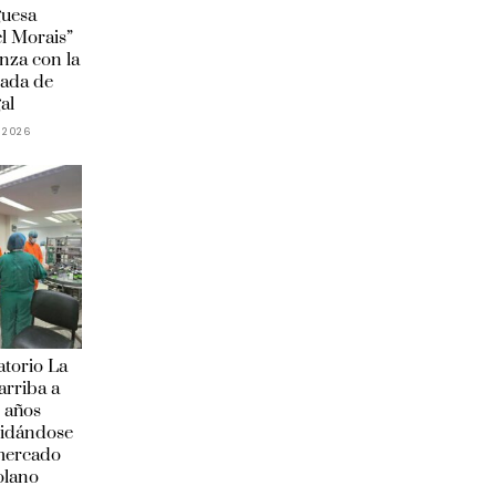
guesa
l Morais”
anza con la
ada de
al
 2026
torio La
arriba a
 años
lidándose
 mercado
olano