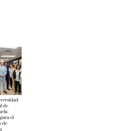
iversidad
l de
uela
gura el
o de
a