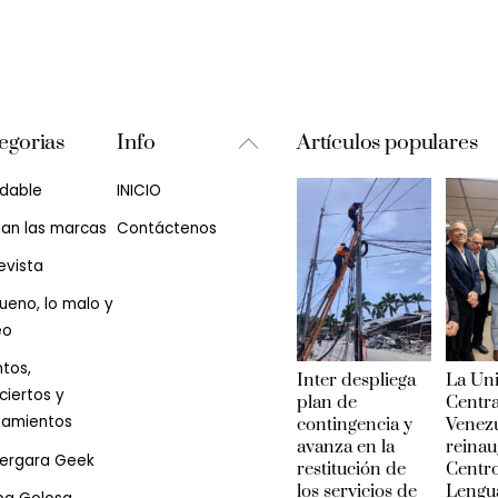
Back
egorias
Info
Artículos populares
To
udable
INICIO
Top
lan las marcas
Contáctenos
evista
ueno, lo malo y
eo
tos,
Inter despliega
La Un
iertos y
plan de
Centra
zamientos
contingencia y
Venez
avanza en la
reinau
Vergara Geek
restitución de
Centr
los servicios de
Lengu