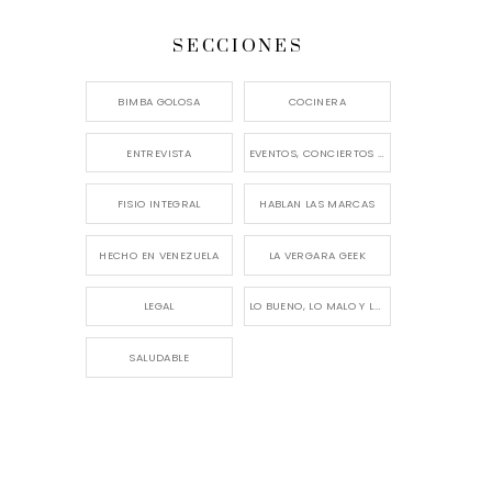
SECCIONES
BIMBA GOLOSA
COCINERA
ENTREVISTA
EVENTOS, CONCIERTOS Y LANZAMIENTOS
FISIO INTEGRAL
HABLAN LAS MARCAS
HECHO EN VENEZUELA
LA VERGARA GEEK
LEGAL
LO BUENO, LO MALO Y LO FEO
SALUDABLE