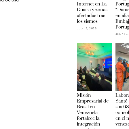
ba Golosa
Internet en La
Portu
Guaira y zonas
“Danie
afectadas tras
en ali
los sismos
Embaj
Portug
JULY 17, 2026
JUNE 24,
Misión
Labora
Empresarial de
Santé 
Brasil en
sus 68
Venezuela
conso
fortalece la
en el
integración
venez