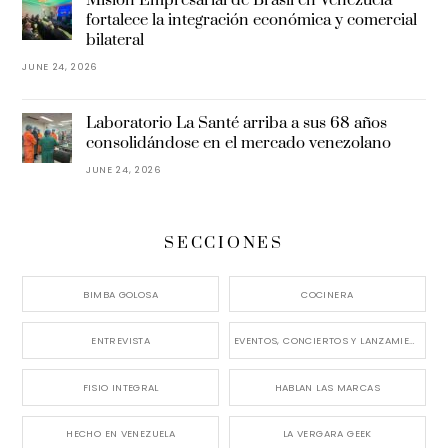
Misión Empresarial de Brasil en Venezuela
fortalece la integración económica y comercial
bilateral
JUNE 24, 2026
Laboratorio La Santé arriba a sus 68 años
consolidándose en el mercado venezolano
JUNE 24, 2026
SECCIONES
BIMBA GOLOSA
COCINERA
ENTREVISTA
EVENTOS, CONCIERTOS Y LANZAMIENTOS
FISIO INTEGRAL
HABLAN LAS MARCAS
HECHO EN VENEZUELA
LA VERGARA GEEK