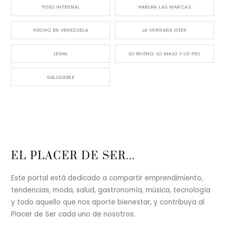
FISIO INTEGRAL
HABLAN LAS MARCAS
HECHO EN VENEZUELA
LA VERGARA GEEK
LEGAL
LO BUENO, LO MALO Y LO FEO
SALUDABLE
Back
EL PLACER DE SER...
To
Top
Este portal está dedicado a compartir emprendimiento,
tendencias, moda, salud, gastronomía, música, tecnología
y todo aquello que nos aporte bienestar, y contribuya al
Placer de Ser cada uno de nosotros.