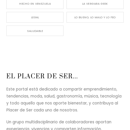
HECHO EN VENEZUELA
LA VERGARA GEEK
LEGAL
LO BUENO, LO MALO Y LO FEO
SALUDABLE
Back
EL PLACER DE SER...
To
Top
Este portal está dedicado a compartir emprendimiento,
tendencias, moda, salud, gastronomía, música, tecnología
y todo aquello que nos aporte bienestar, y contribuya al
Placer de Ser cada uno de nosotros.
Un grupo multidisciplinario de colaboradores aportan
experiencia, vivencias y comparten información,