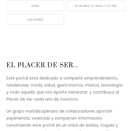
LEGAL
LO BUENO, LO MALO Y LO FEO
SALUDABLE
Back
EL PLACER DE SER...
To
Top
Este portal está dedicado a compartir emprendimiento,
tendencias, moda, salud, gastronomía, música, tecnología
y todo aquello que nos aporte bienestar, y contribuya al
Placer de Ser cada uno de nosotros.
Un grupo multidisciplinario de colaboradores aportan
experiencia, vivencias y comparten información,
convirtiendo este portal en un crisol de estilos, toques y