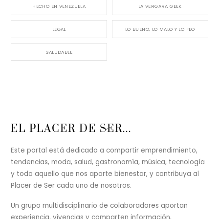
HECHO EN VENEZUELA
LA VERGARA GEEK
LEGAL
LO BUENO, LO MALO Y LO FEO
SALUDABLE
Back
EL PLACER DE SER...
To
Top
Este portal está dedicado a compartir emprendimiento,
tendencias, moda, salud, gastronomía, música, tecnología
y todo aquello que nos aporte bienestar, y contribuya al
Placer de Ser cada uno de nosotros.
Un grupo multidisciplinario de colaboradores aportan
experiencia, vivencias y comparten información,