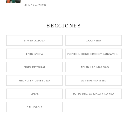
JUNE 24, 2026
SECCIONES
BIMBA GOLOSA
COCINERA
ENTREVISTA
EVENTOS, CONCIERTOS Y LANZAMIENTOS
FISIO INTEGRAL
HABLAN LAS MARCAS
HECHO EN VENEZUELA
LA VERGARA GEEK
LEGAL
LO BUENO, LO MALO Y LO FEO
SALUDABLE