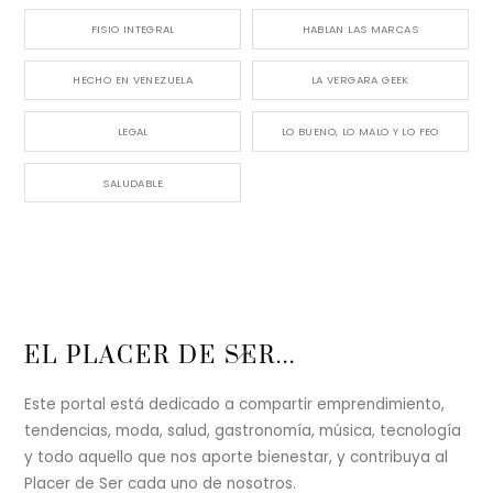
FISIO INTEGRAL
HABLAN LAS MARCAS
HECHO EN VENEZUELA
LA VERGARA GEEK
LEGAL
LO BUENO, LO MALO Y LO FEO
SALUDABLE
Back
EL PLACER DE SER...
To
Top
Este portal está dedicado a compartir emprendimiento,
tendencias, moda, salud, gastronomía, música, tecnología
y todo aquello que nos aporte bienestar, y contribuya al
Placer de Ser cada uno de nosotros.