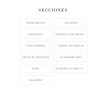
SECCIONES
BIMBA GOLOSA
COCINERA
ENTREVISTA
EVENTOS, CONCIERTOS Y LANZAMIENTOS
FISIO INTEGRAL
HABLAN LAS MARCAS
HECHO EN VENEZUELA
LA VERGARA GEEK
LEGAL
LO BUENO, LO MALO Y LO FEO
SALUDABLE