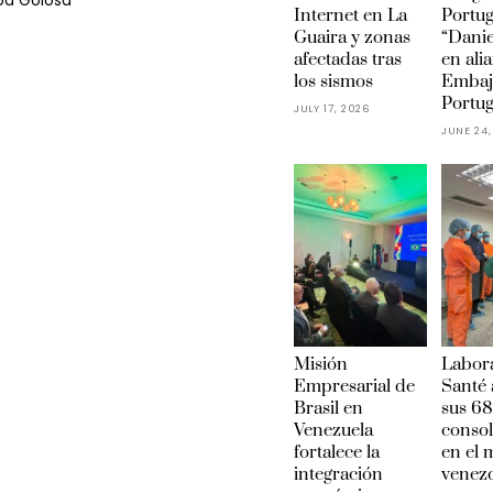
ba Golosa
Internet en La
Portu
Guaira y zonas
“Danie
afectadas tras
en ali
los sismos
Embaj
Portug
JULY 17, 2026
JUNE 24,
Misión
Labora
Empresarial de
Santé 
Brasil en
sus 68
Venezuela
conso
fortalece la
en el
integración
venez