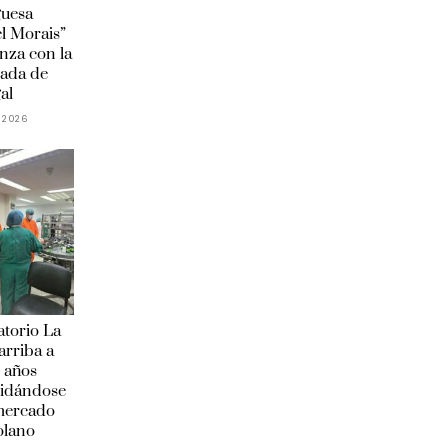
guesa
l Morais”
anza con la
ada de
al
 2026
torio La
arriba a
 años
lidándose
 mercado
olano