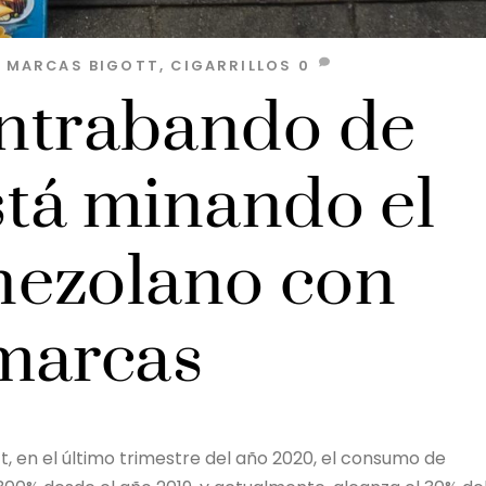
S MARCAS
BIGOTT
,
CIGARRILLOS
0
ontrabando de
está minando el
nezolano con
marcas
t, en el último trimestre del año 2020, el consumo de