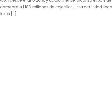
n 300% desde el año 2019, y actualmente, alcanza el 30% de
ente a 1.180 millones de cajetillas. Esta actividad ilega
lares […]