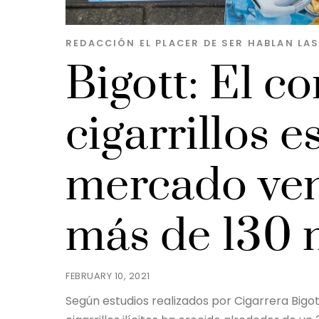
REDACCIÓN EL PLACER DE SER
HABLAN LA
Bigott: El c
cigarrillos 
mercado ve
más de 130 
FEBRUARY 10, 2021
Según estudios realizados por Cigarrera Bigot