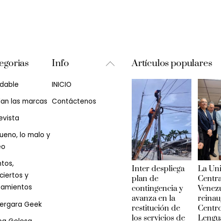
Back
egorias
Info
Artículos populares
To
udable
INICIO
Top
lan las marcas
Contáctenos
evista
ueno, lo malo y
eo
tos,
Inter despliega
La Un
iertos y
plan de
Centra
zamientos
contingencia y
Venez
avanza en la
reinau
Vergara Geek
restitución de
Centr
los servicios de
Lengu