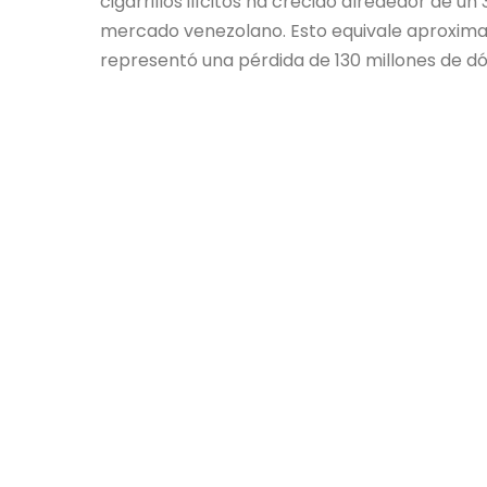
cigarrillos ilícitos ha crecido alrededor de u
mercado venezolano. Esto equivale aproximadam
representó una pérdida de 130 millones de dó