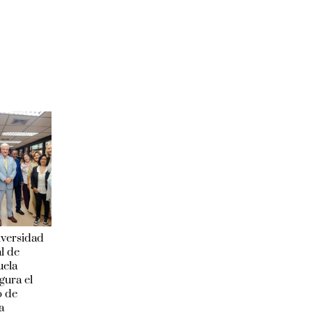
iversidad
l de
uela
gura el
o de
a