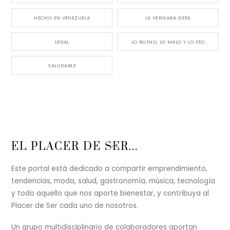
HECHO EN VENEZUELA
LA VERGARA GEEK
LEGAL
LO BUENO, LO MALO Y LO FEO
SALUDABLE
Back
EL PLACER DE SER...
To
Top
Este portal está dedicado a compartir emprendimiento,
tendencias, moda, salud, gastronomía, música, tecnología
y todo aquello que nos aporte bienestar, y contribuya al
Placer de Ser cada uno de nosotros.
Un grupo multidisciplinario de colaboradores aportan