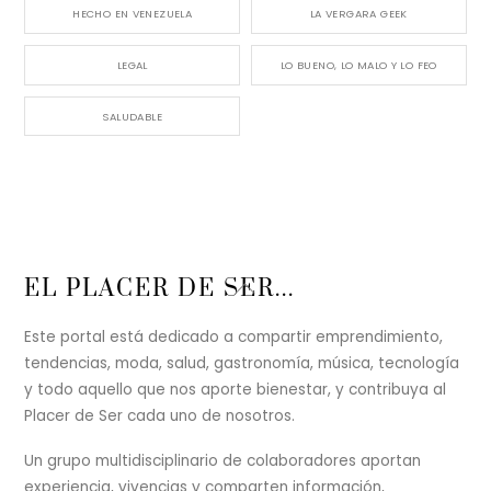
HECHO EN VENEZUELA
LA VERGARA GEEK
LEGAL
LO BUENO, LO MALO Y LO FEO
SALUDABLE
Back
EL PLACER DE SER...
To
Top
Este portal está dedicado a compartir emprendimiento,
tendencias, moda, salud, gastronomía, música, tecnología
y todo aquello que nos aporte bienestar, y contribuya al
Placer de Ser cada uno de nosotros.
Un grupo multidisciplinario de colaboradores aportan
experiencia, vivencias y comparten información,