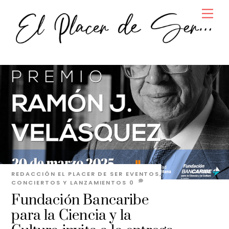
Skip
Men
to
content
REDACCIÓN EL PLACER DE SER
EVENTOS,
CONCIERTOS Y LANZAMIENTOS
0
Fundación Bancaribe
para la Ciencia y la