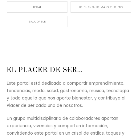
LEGAL
LO BUENO, LO MALO Y LO FEO
SALUDABLE
Back
EL PLACER DE SER...
To
Top
Este portal está dedicado a compartir emprendimiento,
tendencias, moda, salud, gastronomía, música, tecnología
y todo aquello que nos aporte bienestar, y contribuya al
Placer de Ser cada uno de nosotros.
Un grupo multidisciplinario de colaboradores aportan
experiencia, vivencias y comparten información,
convirtiendo este portal en un crisol de estilos, toques y