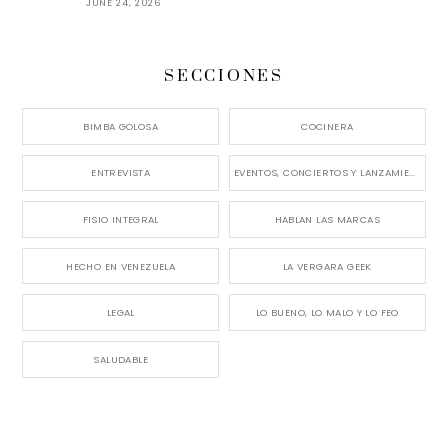
JUNE 24, 2026
SECCIONES
BIMBA GOLOSA
COCINERA
ENTREVISTA
EVENTOS, CONCIERTOS Y LANZAMIENTOS
FISIO INTEGRAL
HABLAN LAS MARCAS
HECHO EN VENEZUELA
LA VERGARA GEEK
LEGAL
LO BUENO, LO MALO Y LO FEO
SALUDABLE