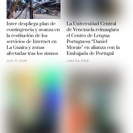
Inter despliega plan de
La Universidad Central
contingencia y avanza en
de Venezuela reinaugura
la restitución de los
el Centro de Lengua
servicios de Internet en
Portuguesa “Daniel
La Guaira y zonas
Morais” en alianza con la
afectadas tras los sismos
Embajada de Portugal
JULY 17, 2026
JUNE 24, 2026