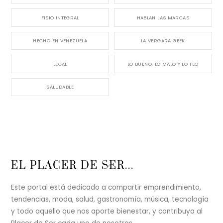
FISIO INTEGRAL
HABLAN LAS MARCAS
HECHO EN VENEZUELA
LA VERGARA GEEK
LEGAL
LO BUENO, LO MALO Y LO FEO
SALUDABLE
Back
EL PLACER DE SER...
To
Top
Este portal está dedicado a compartir emprendimiento,
tendencias, moda, salud, gastronomía, música, tecnología
y todo aquello que nos aporte bienestar, y contribuya al