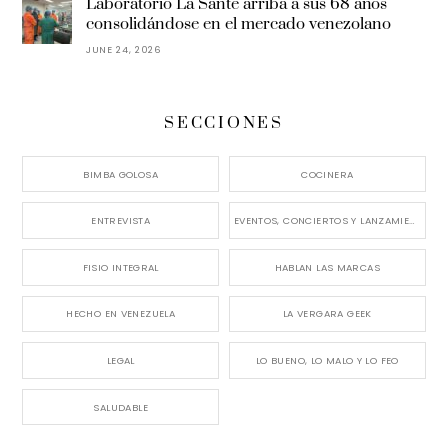
Laboratorio La Santé arriba a sus 68 años
consolidándose en el mercado venezolano
JUNE 24, 2026
SECCIONES
BIMBA GOLOSA
COCINERA
ENTREVISTA
EVENTOS, CONCIERTOS Y LANZAMIENTOS
FISIO INTEGRAL
HABLAN LAS MARCAS
HECHO EN VENEZUELA
LA VERGARA GEEK
LEGAL
LO BUENO, LO MALO Y LO FEO
SALUDABLE