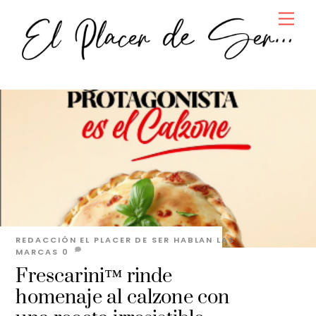
Skip
Men
to
content
REDACCIÓN EL PLACER DE SER
HABLAN LAS
MARCAS
0
Frescarini™ rinde
homenaje al calzone con