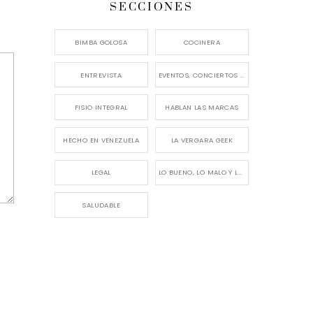
SECCIONES
BIMBA GOLOSA
COCINERA
ENTREVISTA
EVENTOS, CONCIERTOS Y LANZAMIENTOS
FISIO INTEGRAL
HABLAN LAS MARCAS
HECHO EN VENEZUELA
LA VERGARA GEEK
LEGAL
LO BUENO, LO MALO Y LO FEO
SALUDABLE