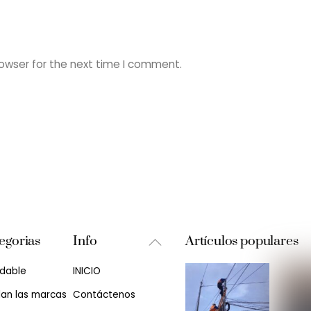
rowser for the next time I comment.
Back
egorias
Info
Artículos populares
To
udable
INICIO
Top
lan las marcas
Contáctenos