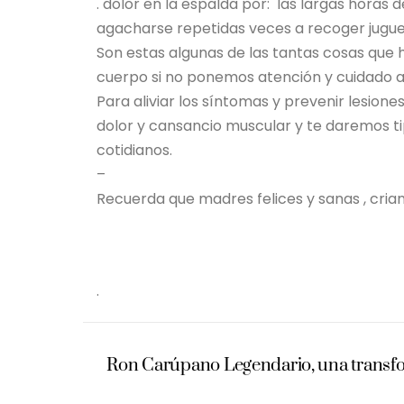
. ️dolor en la espalda por: ️ las largas hora
agacharse repetidas veces a recoger jugu
Son estas algunas de las tantas cosas que
cuerpo si no ponemos atención y cuidado a
Para aliviar los síntomas y prevenir lesione
dolor y cansancio muscular y te daremos t
cotidianos.
–
Recuerda que madres felices y sanas , crian
.
Ron Carúpano Legendario, una transf