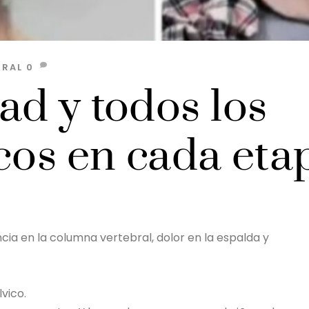
GRAL
0
ad y todos los
cos en cada eta
cia en la columna vertebral, dolor en la espalda y
lvico.