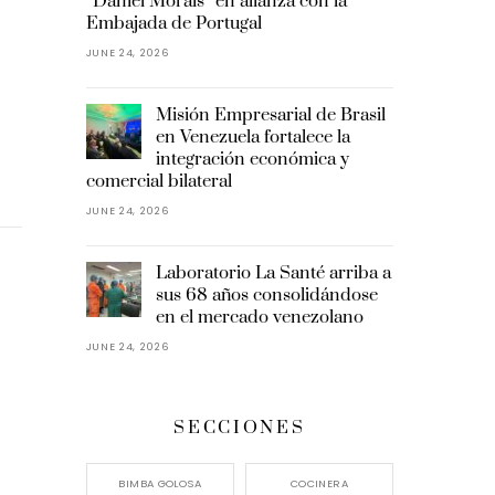
“Daniel Morais” en alianza con la
Embajada de Portugal
JUNE 24, 2026
Misión Empresarial de Brasil
en Venezuela fortalece la
integración económica y
comercial bilateral
JUNE 24, 2026
Laboratorio La Santé arriba a
sus 68 años consolidándose
en el mercado venezolano
JUNE 24, 2026
SECCIONES
BIMBA GOLOSA
COCINERA