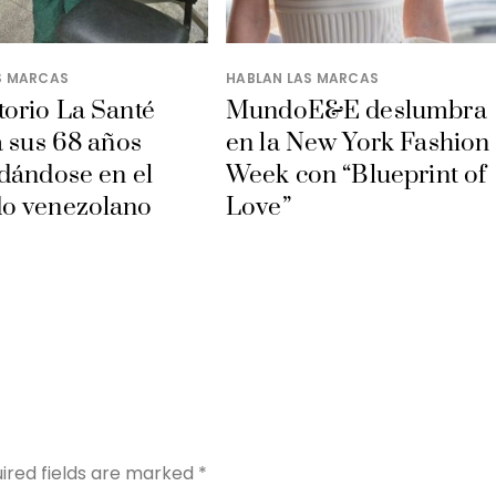
S MARCAS
HABLAN LAS MARCAS
orio La Santé
MundoE&E deslumbra
a sus 68 años
en la New York Fashion
dándose en el
Week con “Blueprint of
o venezolano
Love”
Y
ired fields are marked
*