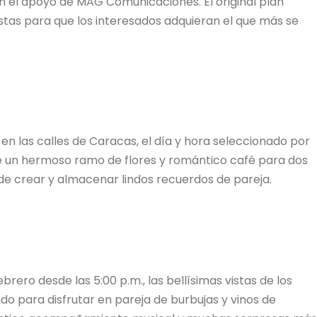
on el apoyo de MAG Comunicaciones. El original plan
estas para que los interesados adquieran el que más se
en las calles de Caracas, el día y hora seleccionado por
ye un hermoso ramo de flores y romántico café para dos
de crear y almacenar lindos recuerdos de pareja.
brero desde las 5:00 p.m., las bellísimas vistas de los
do para disfrutar en pareja de burbujas y vinos de