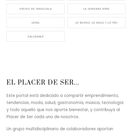
HECHO EN VENEZUELA
LA VERGARA GEEK
LEGAL
LO BUENO, LO MALO Y LO FEO
SALUDABLE
Back
EL PLACER DE SER...
To
Top
Este portal está dedicado a compartir emprendimiento,
tendencias, moda, salud, gastronomía, música, tecnología
y todo aquello que nos aporte bienestar, y contribuya al
Placer de Ser cada uno de nosotros.
Un grupo multidisciplinario de colaboradores aportan