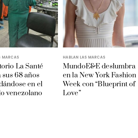
S MARCAS
HABLAN LAS MARCAS
orio La Santé
MundoE&E deslumbra
a sus 68 años
en la New York Fashion
dándose en el
Week con “Blueprint of
o venezolano
Love”