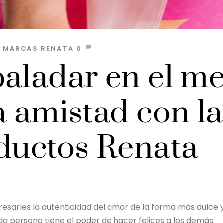
S MARCAS
RENATA
0
paladar en el m
a amistad con la
oductos Renata
resarles la autenticidad del amor de la forma más dulce 
da persona tiene el poder de hacer felices a los demás