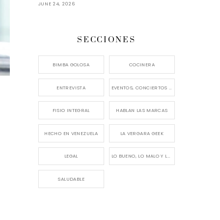
JUNE 24, 2026
SECCIONES
BIMBA GOLOSA
COCINERA
ENTREVISTA
EVENTOS, CONCIERTOS Y LANZAMIENTOS
FISIO INTEGRAL
HABLAN LAS MARCAS
HECHO EN VENEZUELA
LA VERGARA GEEK
LEGAL
LO BUENO, LO MALO Y LO FEO
SALUDABLE