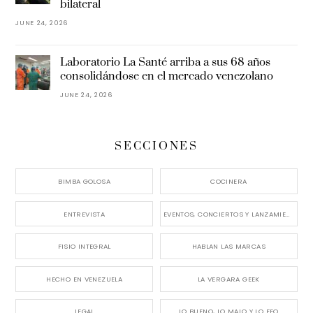
bilateral
JUNE 24, 2026
Laboratorio La Santé arriba a sus 68 años
consolidándose en el mercado venezolano
JUNE 24, 2026
SECCIONES
BIMBA GOLOSA
COCINERA
ENTREVISTA
EVENTOS, CONCIERTOS Y LANZAMIENTOS
FISIO INTEGRAL
HABLAN LAS MARCAS
HECHO EN VENEZUELA
LA VERGARA GEEK
LEGAL
LO BUENO, LO MALO Y LO FEO