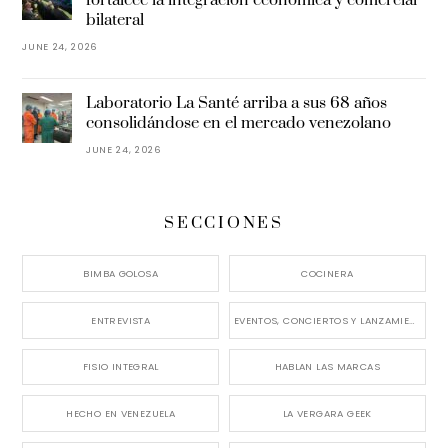
fortalece la integración económica y comercial
bilateral
JUNE 24, 2026
Laboratorio La Santé arriba a sus 68 años
consolidándose en el mercado venezolano
JUNE 24, 2026
SECCIONES
BIMBA GOLOSA
COCINERA
ENTREVISTA
EVENTOS, CONCIERTOS Y LANZAMIENTOS
FISIO INTEGRAL
HABLAN LAS MARCAS
HECHO EN VENEZUELA
LA VERGARA GEEK