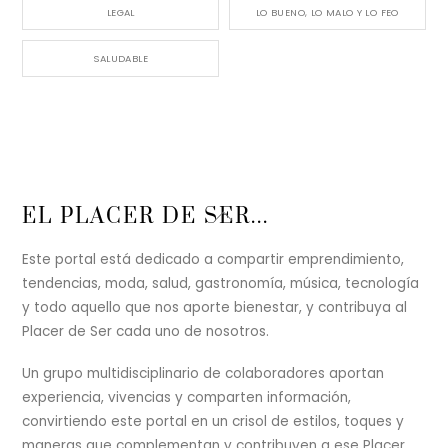
LEGAL
LO BUENO, LO MALO Y LO FEO
SALUDABLE
Back
EL PLACER DE SER...
To
Top
Este portal está dedicado a compartir emprendimiento,
tendencias, moda, salud, gastronomía, música, tecnología
y todo aquello que nos aporte bienestar, y contribuya al
Placer de Ser cada uno de nosotros.
Un grupo multidisciplinario de colaboradores aportan
experiencia, vivencias y comparten información,
convirtiendo este portal en un crisol de estilos, toques y
maneras que complementan y contribuyen a ese Placer