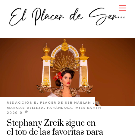
Skip
Men
to
content
REDACCIÓN EL PLACER DE SER
HABLAN LAS
MARCAS
BELLEZA
,
FARÁNDULA
,
MISS EARTH
2020
0
Stephany Zreik sigue en
el top de las favoritas para