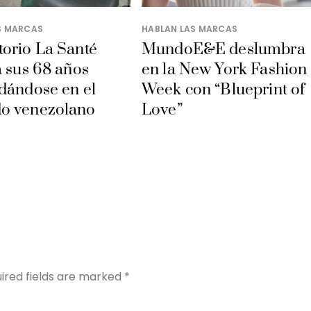
S MARCAS
HABLAN LAS MARCAS
orio La Santé
MundoE&E deslumbra
a sus 68 años
en la New York Fashion
dándose en el
Week con “Blueprint of
o venezolano
Love”
Y
ired fields are marked
*