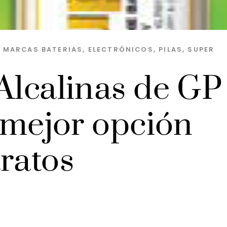
S MARCAS
BATERIAS
,
ELECTRÓNICOS
,
PILAS
,
SUPER
Alcalinas de GP
a mejor opción
ratos