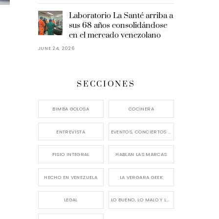
Laboratorio La Santé arriba a
sus 68 años consolidándose
en el mercado venezolano
JUNE 24, 2026
SECCIONES
BIMBA GOLOSA
COCINERA
ENTREVISTA
EVENTOS, CONCIERTOS Y LANZAMIENTOS
FISIO INTEGRAL
HABLAN LAS MARCAS
HECHO EN VENEZUELA
LA VERGARA GEEK
LEGAL
LO BUENO, LO MALO Y LO FEO