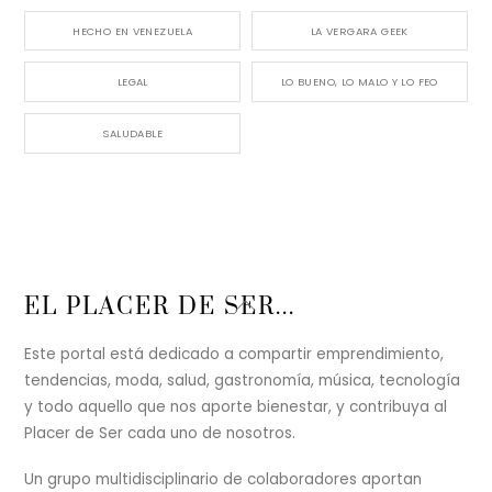
HECHO EN VENEZUELA
LA VERGARA GEEK
LEGAL
LO BUENO, LO MALO Y LO FEO
SALUDABLE
Back
EL PLACER DE SER...
To
Top
Este portal está dedicado a compartir emprendimiento,
tendencias, moda, salud, gastronomía, música, tecnología
y todo aquello que nos aporte bienestar, y contribuya al
Placer de Ser cada uno de nosotros.
Un grupo multidisciplinario de colaboradores aportan