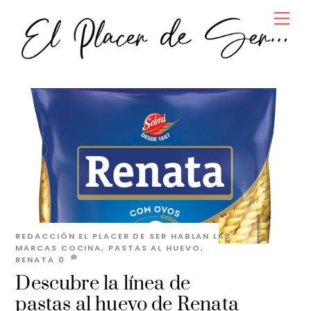
Skip
Men
to
content
REDACCIÓN EL PLACER DE SER
HABLAN LAS
MARCAS
COCINA
,
PASTAS AL HUEVO
,
RENATA
0
Descubre la línea de
pastas al huevo de Renata