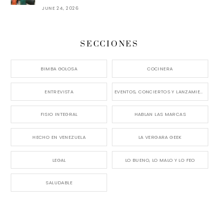
JUNE 24, 2026
SECCIONES
BIMBA GOLOSA
COCINERA
ENTREVISTA
EVENTOS, CONCIERTOS Y LANZAMIENTOS
FISIO INTEGRAL
HABLAN LAS MARCAS
HECHO EN VENEZUELA
LA VERGARA GEEK
LEGAL
LO BUENO, LO MALO Y LO FEO
SALUDABLE