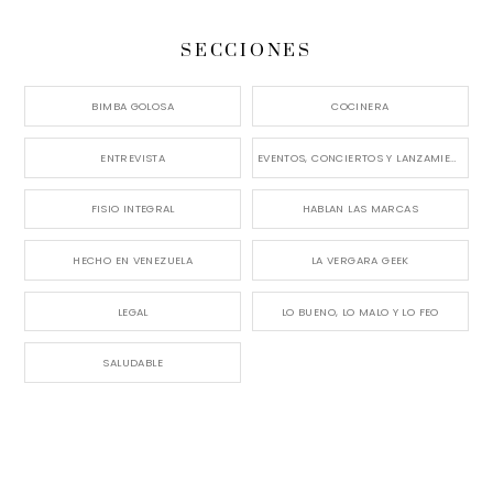
SECCIONES
BIMBA GOLOSA
COCINERA
ENTREVISTA
EVENTOS, CONCIERTOS Y LANZAMIENTOS
FISIO INTEGRAL
HABLAN LAS MARCAS
HECHO EN VENEZUELA
LA VERGARA GEEK
LEGAL
LO BUENO, LO MALO Y LO FEO
SALUDABLE