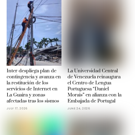
Inter despliega plan de
La Universidad Central
contingencia y avanza en
de Venezuela reinaugura
la restitución de los
el Centro de Lengua
servicios de Internet en
Portuguesa “Daniel
La Guaira y zonas
Morais” en alianza con la
afectadas tras los sismos
Embajada de Portugal
JULY 17, 2026
JUNE 24, 2026