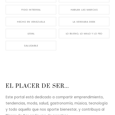
FISIO INTEGRAL
HABLAN LAS MARCAS
HECHO EN VENEZUELA
LA VERGARA GEEK
LEGAL
LO BUENO, LO MALO Y LO FEO
SALUDABLE
Back
EL PLACER DE SER...
To
Top
Este portal está dedicado a compartir emprendimiento,
tendencias, moda, salud, gastronomía, música, tecnología
y todo aquello que nos aporte bienestar, y contribuya al