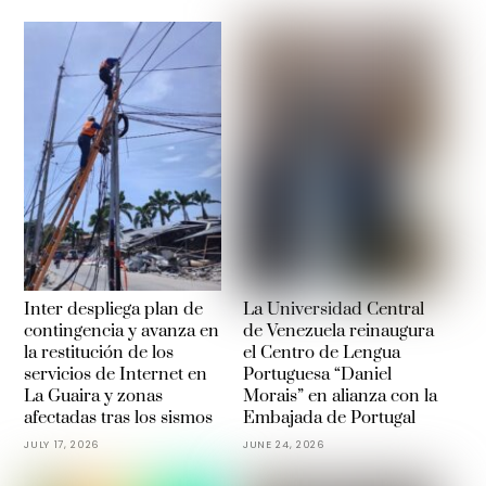
Inter despliega plan de
La Universidad Central
contingencia y avanza en
de Venezuela reinaugura
la restitución de los
el Centro de Lengua
servicios de Internet en
Portuguesa “Daniel
La Guaira y zonas
Morais” en alianza con la
afectadas tras los sismos
Embajada de Portugal
JULY 17, 2026
JUNE 24, 2026