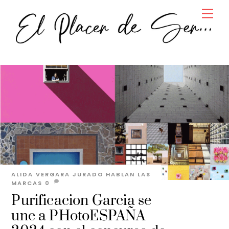
Skip
Men
to
content
ALIDA VERGARA JURADO
HABLAN LAS
MARCAS
0
Purificacion Garcia se
une a PHotoESPAÑA