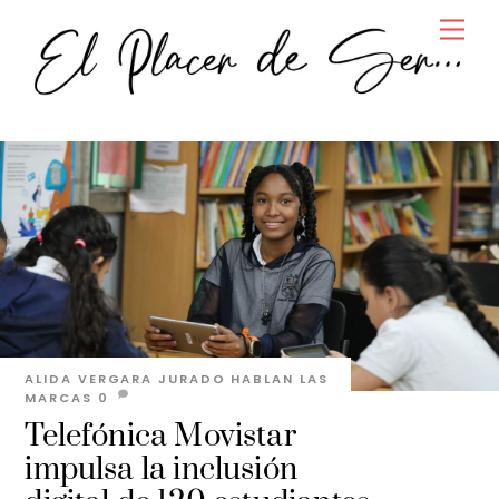
Skip
Men
to
content
ALIDA VERGARA JURADO
HABLAN LAS
MARCAS
0
Telefónica Movistar
impulsa la inclusión